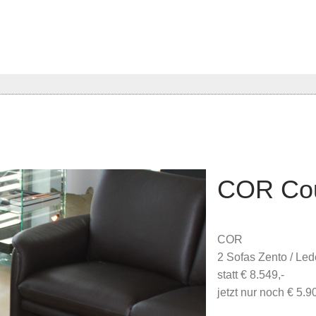
COR Cou
COR
2 Sofas Zento / Le
statt € 8.549,-
jetzt nur noch € 5.9