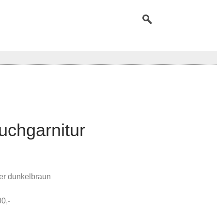
chgarnitur
der dunkelbraun
00,-