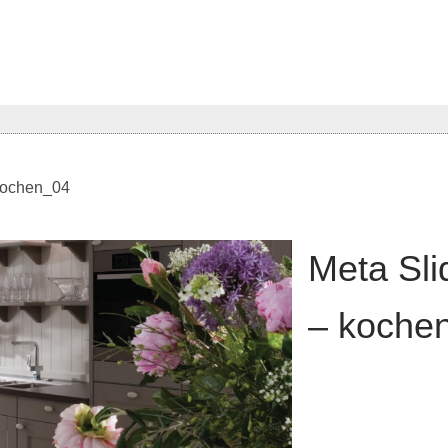
kochen_04
Meta Sli
– koche