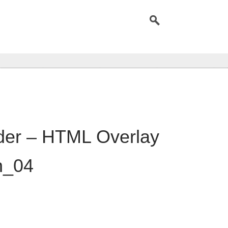
der – HTML Overlay
n_04